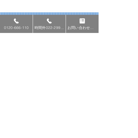
ご依頼の流れ
0120-666-110
時間外022-299-0110
お問い合わせフォーム
STEP1
無料でお問合せ
トラブル状況をお聞きし、おおよそのお
見積りをいたします。どんな気がかりな
ことも、どんな小さなことも、お気軽に
お伝えください。